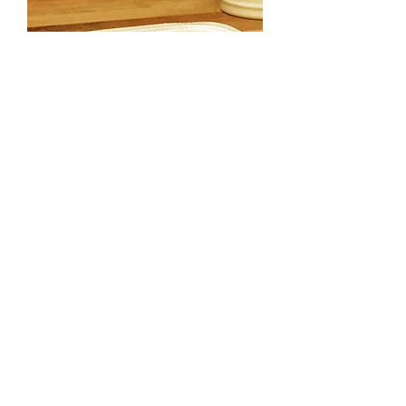
NP 05 - 580 ml Izgara / Sulu Yemek
/ Porsiyon Yemek Kabı
Izgara , İkili Porsiyon