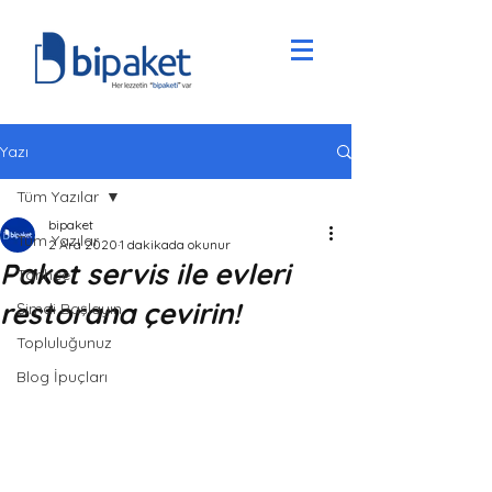
Yazı
Tüm Yazılar
bipaket
Tüm Yazılar
2 Ara 2020
1 dakikada okunur
Paket servis ile evleri
Tarihçe
restorana çevirin!
Şimdi Başlayın
Topluluğunuz
Blog İpuçları